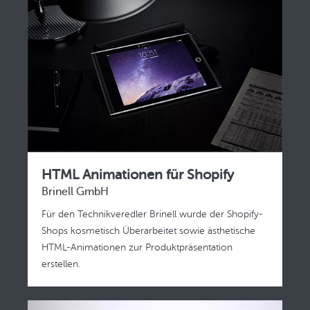
HTML Animationen für Shopify
Brinell GmbH
Für den Technikveredler Brinell wurde der Shopify-
Shops kosmetisch Überarbeitet sowie ästhetische
HTML-Animationen zur Produktpräsentation
erstellen.